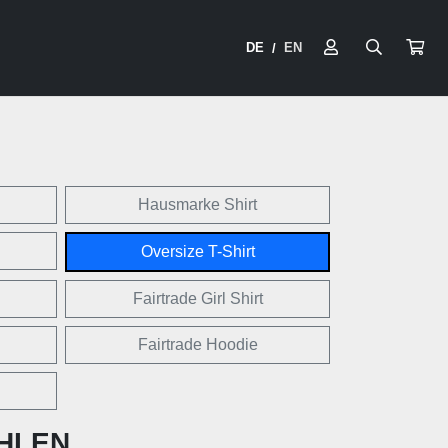
DE
EN
/
Hausmarke Shirt
Oversize T-Shirt
Fairtrade Girl Shirt
Fairtrade Hoodie
HLEN